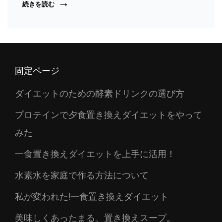
睡
続きを読む
眠
の
確
保
を
す
固定ページ
る
こ
と
ダイエットのための酵素ドリンクの選び方
を
大
プロテインで夕食置き換えダイエットをやって
事
に
みた
し
て
一食置き換えダイエットを上手に活用！
い
ま
水素水を家庭で作る方法について
す
私が変われた!一食置き換えダイエット
美味しくあったまる、置き換えスープ。