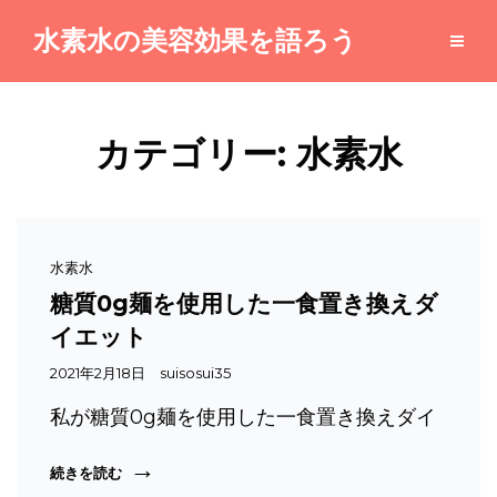
水素水の美容効果を語ろう
カテゴリー:
水素水
Cat
水素水
Links
糖質0g麺を使用した一食置き換えダ
イエット
投
2021年2月18日
suisosui35
稿
私が糖質0g麺を使用した一食置き換えダイ
日
糖
続きを読む
質