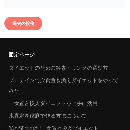
0g
麺
を
投
使
過去の投稿
用
稿
し
ナ
た
一
ビ
食
固定ページ
ゲ
置
き
ー
ダイエットのための酵素ドリンクの選び方
換
シ
え
ダ
プロテインで夕食置き換えダイエットをやって
ョ
イ
ン
みた
エ
ッ
一食置き換えダイエットを上手に活用！
ト
水素水を家庭で作る方法について
私が変われた!一食置き換えダイエット